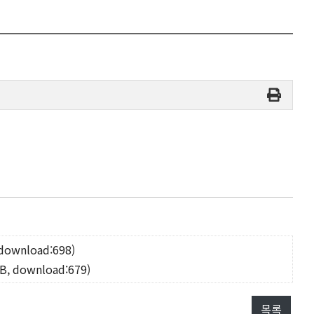
 download:698)
KB, download:679)
목록