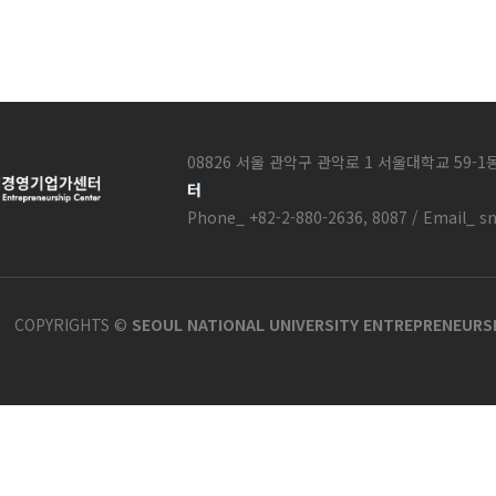
08826 서울 관악구 관악로 1 서울대학교 59-1
터
Phone_ +82-2-880-2636, 8087 / Email_ s
COPYRIGHTS ©
SEOUL NATIONAL UNIVERSITY ENTREPRENEURS