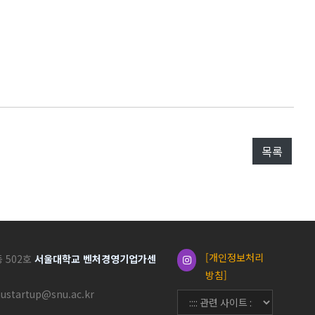
목록
[개인정보처리
동 502호
서울대학교 벤처경영기업가센
방침]
nustartup@snu.ac.kr